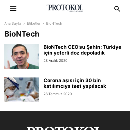
Ana Sayfa
Etiketler
BioNTech
BioNTech
BioNTech CEO’su Şahin: Türkiye
için yeterli doz depoladık
23 Aralık 2020
Corona aşısı için 30 bin
katılımcıya test yapılacak
28 Temmuz 2020