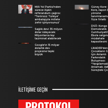
Milli Yol Partisi’nden
Güney Kore:
sürece ilişkin
Kore, Japon 
referandum çağrısı:
yönüne
‘‘Terörsüz Türkiye’
tanımlanam
ambalajıyla millete
füze fırlattı
zehir içiriyorsunuz’
DSÖ: Kongo
Sağlık devi 35 milyon
Demokratik
dolar ödeyecek:
Cumhuriyeti’
Milyonlarca kişi
Ebola salgını
tazminat alabilecek
müdahale
kapasitesini 
Google’ın 15 milyar
dolarlık dev
LİKADER’den
projesine tepki
Çocukların G
büyük
İçin Anlamlı
Farkındalık
Buluşması:
“Yargılamad
Anlamak: Adl
Süreçteki Ço
İLETİŞİME GEÇİN
PROTOKOL