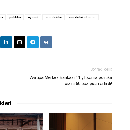
en
politika
siyaset
son dakika
son dakika haber
Sonraki İçerik
Avrupa Merkez Bankası 11 yıl sonra politika
faizini 50 baz puan artırdı!
kleri