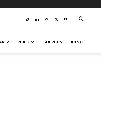
AR
VİDEO
E-DERGİ
KÜNYE