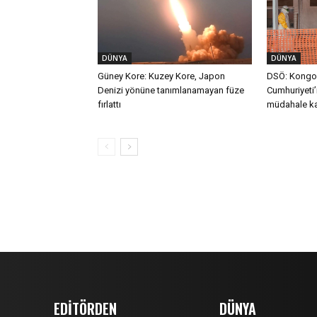
DÜNYA
DÜNYA
Güney Kore: Kuzey Kore, Japon
DSÖ: Kongo
Denizi yönüne tanımlanamayan füze
Cumhuriyeti’
fırlattı
müdahale ka
EDİTÖRDEN
DÜNYA