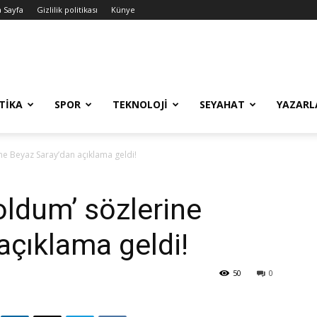
 Sayfa
Gizlilik politikası
Künye
TİKA
SPOR
TEKNOLOJİ
SEYAHAT
YAZARL
ine Beyaz Saray’dan açıklama geldi!
oldum’ sözlerine
açıklama geldi!
50
0