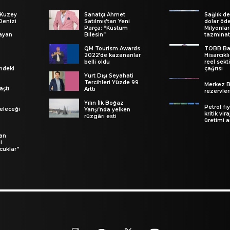
 Kuzey
Sanatçı Ahmet
Sağlık de
Denizi
Satılmış’tan Yeni
dolar öd
Parça: “Küstüm
Milyonlar
ayan
Bilesin”
tazminat
QM Tourism Awards
TOBB Ba
2022’de kazananlar
Hisarcıkl
belli oldu
reel sekt
ndeki
çağrısı
Yurt Dışı Seyahati
Tercihleri Yüzde 99
Merkez B
aştı
Arttı
rezervler
Yılın İlk Boğaz
Petrol fiy
eleceği
Yarışı’nda yelken
kritik vir
rüzgârı esti
üretimi a
an
i
cuklar”