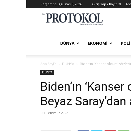
Perşembe, Ağustos 6, 2026
Giriş Yap / Kayıt Ol
Ana
ByProtokol
DÜNYA
EKONOMİ
POLİ
Ana Sayfa
DÜNYA
Biden’ın ‘Kanser oldum’ sözler
DÜNYA
Biden’ın ‘Kanser 
Beyaz Saray’dan 
21 Temmuz 2022