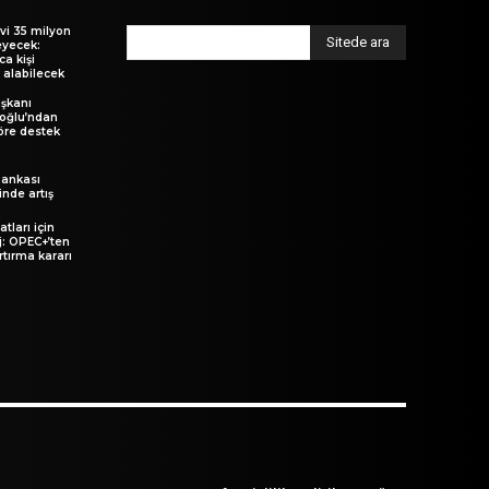
vi 35 milyon
Sitede ara
eyecek:
ca kişi
 alabilecek
şkanı
ıoğlu’ndan
öre destek
ankası
inde artış
atları için
aj: OPEC+’ten
rtırma kararı