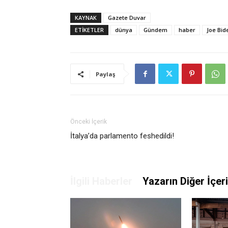
KAYNAK
Gazete Duvar
ETIKETLER
dünya
Gündem
haber
Joe Bid
Paylaş
Önceki İçerik
İtalya’da parlamento feshedildi!
İlgili Haberler
Yazarın Diğer İçeri