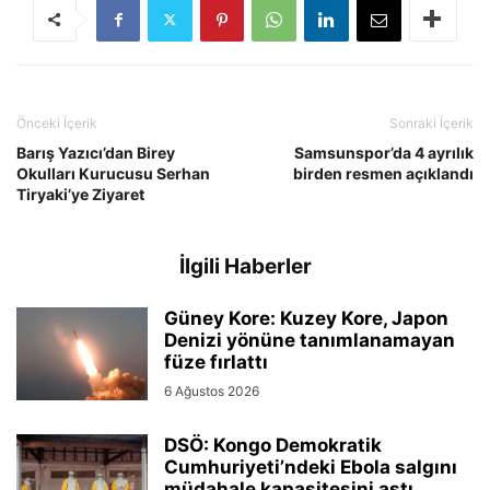
Önceki İçerik
Sonraki İçerik
Barış Yazıcı’dan Birey
Samsunspor’da 4 ayrılık
Okulları Kurucusu Serhan
birden resmen açıklandı
Tiryaki’ye Ziyaret
İlgili Haberler
Güney Kore: Kuzey Kore, Japon
Denizi yönüne tanımlanamayan
füze fırlattı
6 Ağustos 2026
DSÖ: Kongo Demokratik
Cumhuriyeti’ndeki Ebola salgını
müdahale kapasitesini aştı