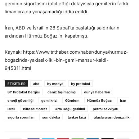
geminin sigortasını iptal ettiği dolayısıyla gemilerin farklı
limanlara da yanaşamadığı iddia edildi.
İran, ABD ve İsrail’in 28 Şubat’ta başlattığı saldırıların
ardından Hürmüz Boğazı’nı kapatmıştı.
Kaynak: https://www.trthaber.com/haber/dunya/hurmuz-
bogazinda-yaklasik-iki-bin-gemi-mahsur-kaldi-
945311.html
ETIKETLER
abd
by medya
by protokol
BY Protokol Dergisi
deniz taşımacılığı
dünya haberleri
enerji güvenliği
gemi krizi
Gündem
Hürmüz Boğazı
iran
israil
küresel ticaret
Orta Doğu gerilimi
petrol sevkiyatı
sigorta sorunları
son dakika
tanker krizi
uluslararası denizcilik