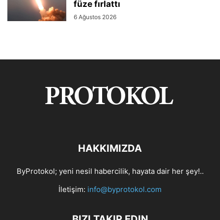
füze fırlattı
6 Ağustos 2026
HAKKIMIZDA
ByProtokol; yeni nesil habercilik, hayata dair her şey!..
İletişim:
info@byprotokol.com
BIZI TAKIP EDIN