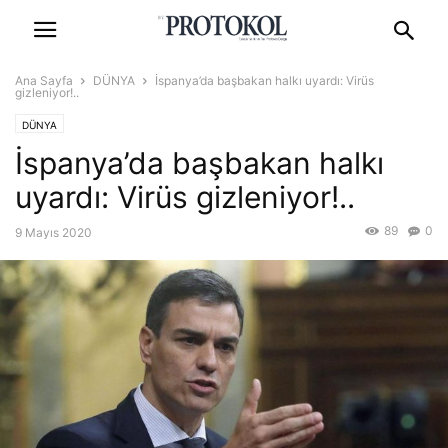
Ana Sayfa
DÜNYA
İspanya’da başbakan halkı uyardı: Virüs
gizleniyor!..
DÜNYA
İspanya’da başbakan halkı
uyardı: Virüs gizleniyor!..
89
0
9 Mayıs 2020