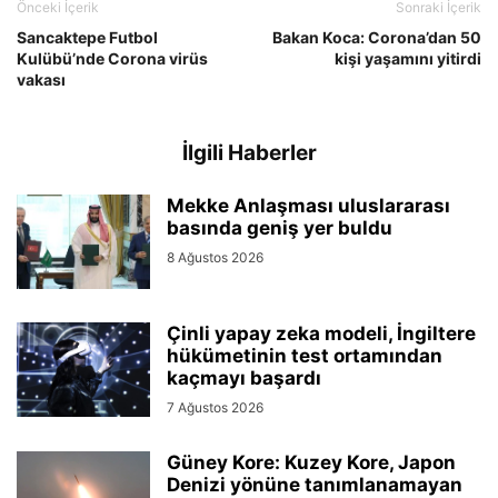
Önceki İçerik
Sonraki İçerik
Sancaktepe Futbol
Bakan Koca: Corona’dan 50
Kulübü’nde Corona virüs
kişi yaşamını yitirdi
vakası
İlgili Haberler
Mekke Anlaşması uluslararası
basında geniş yer buldu
8 Ağustos 2026
Çinli yapay zeka modeli, İngiltere
hükümetinin test ortamından
kaçmayı başardı
7 Ağustos 2026
Güney Kore: Kuzey Kore, Japon
Denizi yönüne tanımlanamayan