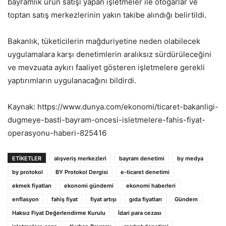
bayramlık ürün satışı yapan işletmeler ile otogarlar ve
toptan satış merkezlerinin yakın takibe alındığı belirtildi.
Bakanlık, tüketicilerin mağduriyetine neden olabilecek
uygulamalara karşı denetimlerin aralıksız sürdürüleceğini
ve mevzuata aykırı faaliyet gösteren işletmelere gerekli
yaptırımların uygulanacağını bildirdi.
Kaynak: https://www.dunya.com/ekonomi/ticaret-bakanligi-
dugmeye-basti-bayram-oncesi-isletmelere-fahis-fiyat-
operasyonu-haberi-825416
ETIKETLER
alışveriş merkezleri
bayram denetimi
by medya
by protokol
BY Protokol Dergisi
e-ticaret denetimi
ekmek fiyatları
ekonomi gündemi
ekonomi haberleri
enflasyon
fahiş fiyat
fiyat artışı
gıda fiyatları
Gündem
Haksız Fiyat Değerlendirme Kurulu
İdari para cezası