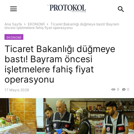
Ana Sayfa
EKONOMİ
Ticaret Bakanlığı düğmeye bastı! Bayram
öncesi işletmelere fahiş fiyat operasyonu
EKONOMİ
Ticaret Bakanlığı düğmeye
bastı! Bayram öncesi
işletmelere fahiş fiyat
operasyonu
9
0
17 Mayıs 2026