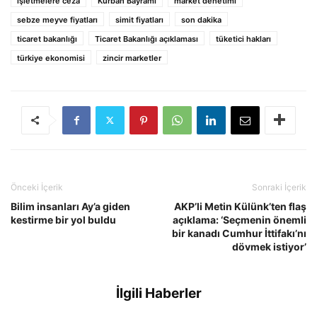
işletmelere ceza
Kurban Bayramı
market denetimi
sebze meyve fiyatları
simit fiyatları
son dakika
ticaret bakanlığı
Ticaret Bakanlığı açıklaması
tüketici hakları
türkiye ekonomisi
zincir marketler
Önceki İçerik
Sonraki İçerik
Bilim insanları Ay’a giden
AKP’li Metin Külünk’ten flaş
kestirme bir yol buldu
açıklama: ‘Seçmenin önemli
bir kanadı Cumhur İttifakı’nı
dövmek istiyor’
İlgili Haberler